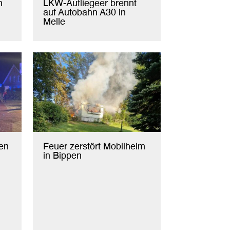
n
LKW-Aufliegeer brennt
auf Autobahn A30 in
Melle
en
Feuer zerstört Mobilheim
in Bippen