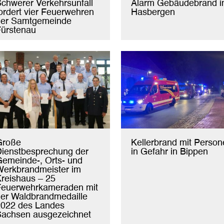
chwerer Verkehrsunfall
Alarm Gebäudebrand i
ordert vier Feuerwehren
Hasbergen
der Samtgemeinde
ürstenau
Große
Kellerbrand mit Person
ienstbesprechung der
in Gefahr in Bippen
emeinde-, Orts- und
erkbrandmeister im
reishaus – 25
Feuerwehrkameraden mit
er Waldbrandmedaille
2022 des Landes
Sachsen ausgezeichnet