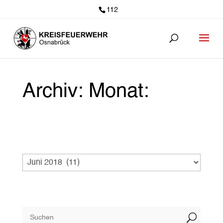
112
Archiv: Monat:
U