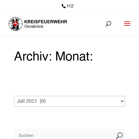
112
Archiv: Monat:
U