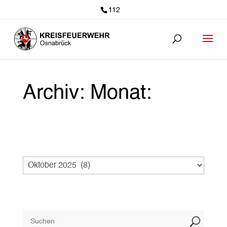
112
Archiv: Monat:
U