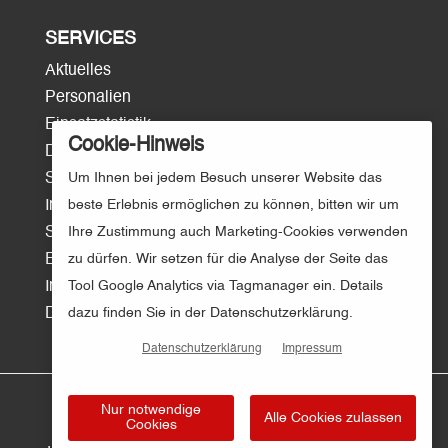
SERVICES
Aktuelles
Personalien
Einsatzstatistik
Cookie-Hinweis
Download
Um Ihnen bei jedem Besuch unserer Website das
Surftipps
beste Erlebnis ermöglichen zu können, bitten wir um
Intern/Login
Ihre Zustimmung auch Marketing-Cookies verwenden
Sitemap
zu dürfen. Wir setzen für die Analyse der Seite das
E-Mail
Tool Google Analytics via Tagmanager ein. Details
Impressum
dazu finden Sie in der Datenschutzerklärung.
Datenschutz
Datenschutzerklärung
Impressum
Nur notwendige
Alle Cookies zulassen
Cookies
© Kreisfeuerwehr Osnabrück | Gestaltung und