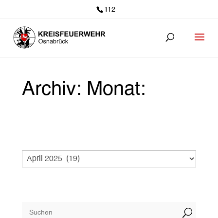
112
Archiv: Monat:
U