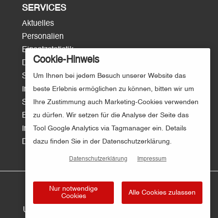
SERVICES
Aktuelles
Personalien
Einsatzstatistik
Cookie-Hinweis
Download
Um Ihnen bei jedem Besuch unserer Website das
Surftipps
beste Erlebnis ermöglichen zu können, bitten wir um
Intern/Login
Ihre Zustimmung auch Marketing-Cookies verwenden
Sitemap
zu dürfen. Wir setzen für die Analyse der Seite das
E-Mail
Tool Google Analytics via Tagmanager ein. Details
Impressum
dazu finden Sie in der Datenschutzerklärung.
Datenschutz
Datenschutzerklärung
Impressum
Nur notwendige
Alle Cookies zulassen
Cookies
© Kreisfeuerwehr Osnabrück | Gestaltung und
Umsetzung:
Motion Media GmbH – Werbeagentur