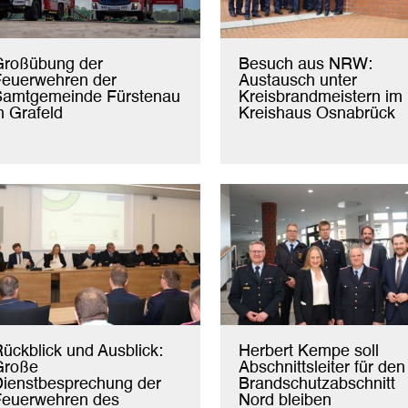
Großübung der
Besuch aus NRW:
Feuerwehren der
Austausch unter
Samtgemeinde Fürstenau
Kreisbrandmeistern im
n Grafeld
Kreishaus Osnabrück
ückblick und Ausblick:
Herbert Kempe soll
Große
Abschnittsleiter für den
ienstbesprechung der
Brandschutzabschnitt
Feuerwehren des
Nord bleiben