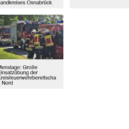
andkreises Osnabrück
Menslage: Große
insatzübung der
reisfeuerwehrbereitscha
t Nord