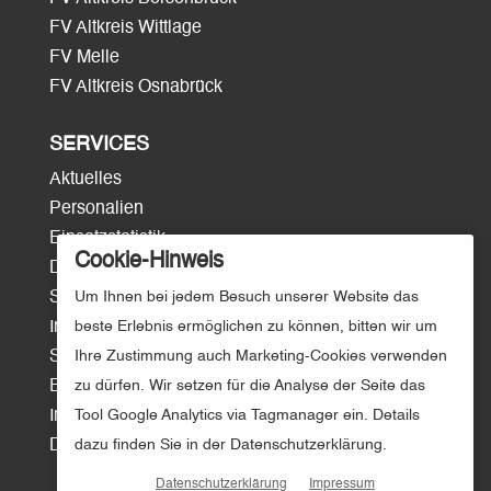
FV Altkreis Wittlage
FV Melle
FV Altkreis Osnabrück
SERVICES
Aktuelles
Personalien
Einsatzstatistik
Cookie-Hinweis
Download
Um Ihnen bei jedem Besuch unserer Website das
Surftipps
beste Erlebnis ermöglichen zu können, bitten wir um
Intern/Login
Ihre Zustimmung auch Marketing-Cookies verwenden
Sitemap
zu dürfen. Wir setzen für die Analyse der Seite das
E-Mail
Tool Google Analytics via Tagmanager ein. Details
Impressum
dazu finden Sie in der Datenschutzerklärung.
Datenschutz
Datenschutzerklärung
Impressum