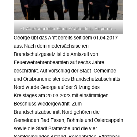
v.l. Abteilungsleiter Klaus Wübbolding, Regierungsbrandmeister Matthias Röttger, Ralf George, Kreisbrandmeister Cornelis van de Water, Kreisrat Dr. Winfried Wilkens, Landrätin Anna Kebschull, Brandabschnittsleiter Süd Ludger Flohre, Brandabschnittsleiter Nord Herbert Kempe und Monika Wehmeyer von der Kreisverwaltung.
George übt das Amt bereits seit dem 01.04.2017
aus. Nach dem niedersächsischen
Brandschutzgesetz ist die Amtszeit von
Feuerwehrehrenbeamten auf sechs Jahre
beschränkt. Auf Vorschlag der Stadt- Gemeinde-
und Ortsbrandmeister des Brandschutzabschnitts
Nord wurde George auf der Sitzung des
Kreistages am 20.03.2023 mit einstimmigen
Beschluss wiedergewählt. Zum
Brandschutzabschnitt Nord gehören die
Gemeinden Bad Essen, Bohmte und Ostercappeln
sowie die Stadt Bramsche und die vier