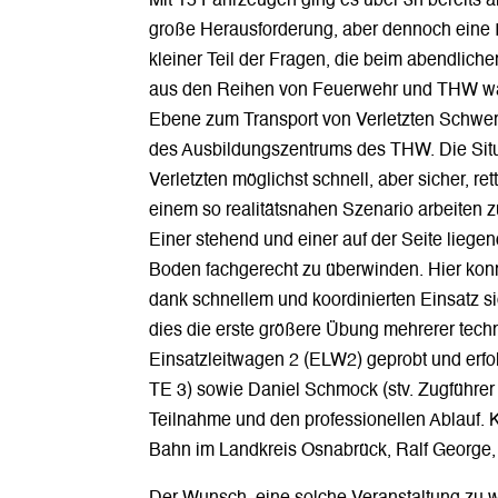
Mit 15 Fahrzeugen ging es über 3h bereits a
große Herausforderung, aber dennoch eine 
kleiner Teil der Fragen, die beim abendlic
aus den Reihen von Feuerwehr und THW war w
Ebene zum Transport von Verletzten Schwe
des Ausbildungszentrums des THW. Die Situa
Verletzten möglichst schnell, aber sicher, r
einem so realitätsnahen Szenario arbeiten
Einer stehend und einer auf der Seite lieg
Boden fachgerecht zu überwinden. Hier konnt
dank schnellem und koordinierten Einsatz s
dies die erste größere Übung mehrerer tech
Einsatzleitwagen 2 (ELW2) geprobt und erfo
TE 3) sowie Daniel Schmock (stv. Zugführer 
Teilnahme und den professionellen Ablauf. K
Bahn im Landkreis Osnabrück, Ralf George, 