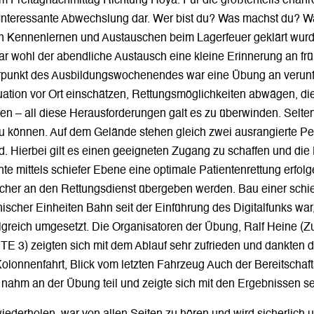
m Freitagnachmittag Richtung Hoya. Für die größtenteils erfahr
Interessante Abwechslung dar. Wer bist du? Was machst du? Wa
hen Kennenlernen und Austauschen beim Lagerfeuer geklärt wurd
ohl der abendliche Austausch eine kleine Erinnerung an frühe
rpunkt des Ausbildungswochenendes war eine Übung an verun
tion vor Ort einschätzen, Rettungsmöglichkeiten abwägen, die 
etten – all diese Herausforderungen galt es zu überwinden. Selte
 zu können. Auf dem Gelände stehen gleich zwei ausrangierte 
end. Hierbei gilt es einen geeigneten Zugang zu schaffen und 
e mittels schiefer Ebene eine optimale Patientenrettung erfolge
icher an den Rettungsdienst übergeben werden. Bau einer schi
nischer Einheiten Bahn seit der Einführung des Digitalfunks w
lgreich umgesetzt. Die Organisatoren der Übung, Ralf Heine (Z
TE 3) zeigten sich mit dem Ablauf sehr zufrieden und dankten 
olonnenfahrt, Blick vom letzten Fahrzeug Auch der Bereitschaft
nahm an der Übung teil und zeigte sich mit den Ergebnissen se