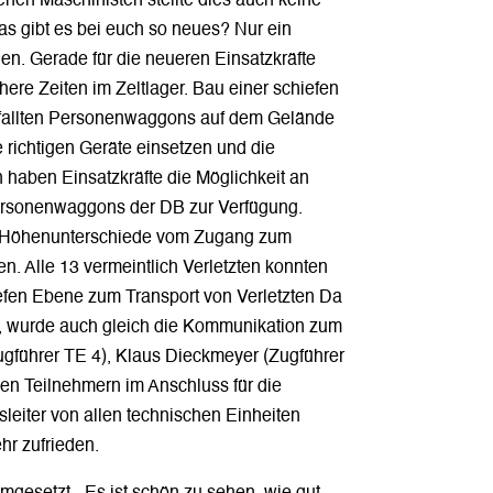
enen Maschinisten stellte dies auch keine
s gibt es bei euch so neues? Nur ein
en. Gerade für die neueren Einsatzkräfte
re Zeiten im Zeltlager. Bau einer schiefen
fallten Personenwaggons auf dem Gelände
richtigen Geräte einsetzen und die
n haben Einsatzkräfte die Möglichkeit an
Personenwaggons der DB zur Verfügung.
die Höhenunterschiede vom Zugang zum
n. Alle 13 vermeintlich Verletzten konnten
efen Ebene zum Transport von Verletzten Da
ar, wurde auch gleich die Kommunikation zum
ugführer TE 4), Klaus Dieckmeyer (Zugführer
den Teilnehmern im Anschluss für die
sleiter von allen technischen Einheiten
hr zufrieden.