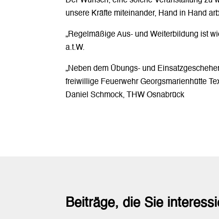
Der Wunsch, eine solche Veranstaltung zu wi
unsere Kräfte miteinander, Hand in Hand a
„Regelmäßige Aus- und Weiterbildung ist wic
a.t.W.
„Neben dem Übungs- und Einsatzgeschehen is
freiwillige Feuerwehr Georgsmarienhütte Tex
Daniel Schmock, THW Osnabrück
Beiträge, die Sie interess