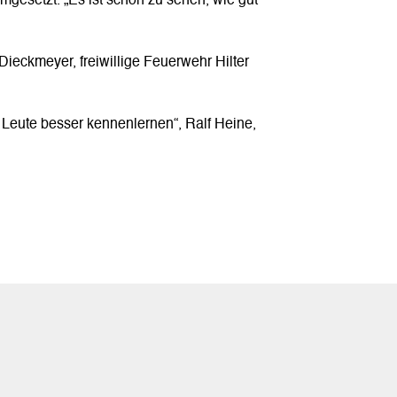
mgesetzt. „Es ist schön zu sehen, wie gut
Dieckmeyer, freiwillige Feuerwehr Hilter
 Leute besser kennenlernen“, Ralf Heine,