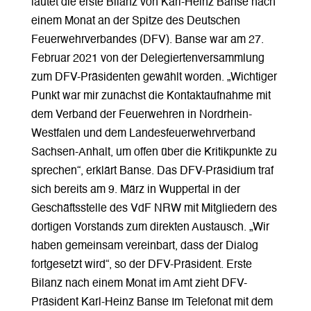
lautet die erste Bilanz von Karl-Heinz Banse nach
einem Monat an der Spitze des Deutschen
Feuerwehrverbandes (DFV). Banse war am 27.
Februar 2021 von der Delegiertenversammlung
zum DFV-Präsidenten gewählt worden. „Wichtiger
Punkt war mir zunächst die Kontaktaufnahme mit
dem Verband der Feuerwehren in Nordrhein-
Westfalen und dem Landesfeuerwehrverband
Sachsen-Anhalt, um offen über die Kritikpunkte zu
sprechen“, erklärt Banse. Das DFV-Präsidium traf
sich bereits am 9. März in Wuppertal in der
Geschäftsstelle des VdF NRW mit Mitgliedern des
dortigen Vorstands zum direkten Austausch. „Wir
haben gemeinsam vereinbart, dass der Dialog
fortgesetzt wird“, so der DFV-Präsident. Erste
Bilanz nach einem Monat im Amt zieht DFV-
Präsident Karl-Heinz Banse Im Telefonat mit dem