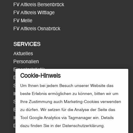
FV Altkreis Bersenbrück
FV Altkreis Wittlage
FV Melle
FV Altkreis Osnabrück
SERVICES
Aktuelles
Personalien
Einsatzstatistik
Cookie-Hinweis
Download
Um Ihnen bei jedem Besuch unserer Website das
Surftipps
beste Erlebnis ermöglichen zu können, bitten wir um
Intern/Login
Ihre Zustimmung auch Marketing-Cookies verwenden
Sitemap
zu dürfen. Wir setzen für die Analyse der Seite das
E-Mail
Tool Google Analytics via Tagmanager ein. Details
Impressum
dazu finden Sie in der Datenschutzerklärung.
Datenschutz