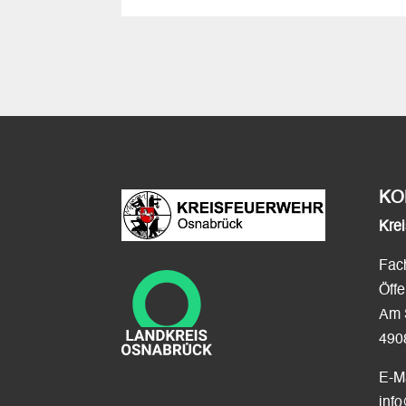
KO
Kre
Fac
Öffe
Am 
490
E-Ma
inf