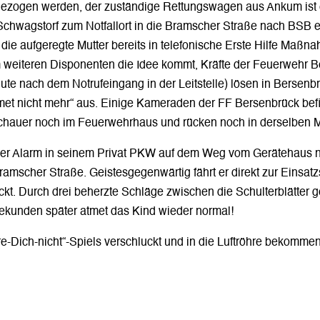
bgezogen werden, der zuständige Rettungswagen aus Ankum ist 
wagstorf zum Notfallort in die Bramscher Straße nach BSB ent
 die aufgeregte Mutter bereits in telefonische Erste Hilfe Ma
m weiteren Disponenten die Idee kommt, Kräfte der Feuerwehr 
nute nach dem Notrufeingang in der Leitstelle) lösen in Bersen
 atmet nicht mehr“ aus. Einige Kameraden der FF Bersenbrück b
hauer noch im Feuerwehrhaus und rücken noch in derselben Mi
er Alarm in seinem Privat PKW auf dem Weg vom Gerätehaus na
ramscher Straße. Geistesgegenwärtig fährt er direkt zur Einsat
ckt. Durch drei beherzte Schläge zwischen die Schulterblätter 
kunden später atmet das Kind wieder normal!
re-Dich-nicht“-Spiels verschluckt und in die Luftröhre bekommen