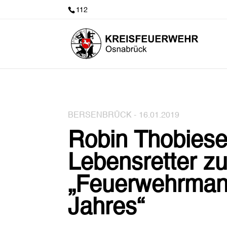
112
BERSENBRÜCK -
16.01.2019
Robin Thobies
Lebensretter z
„Feuerwehrman
Jahres“