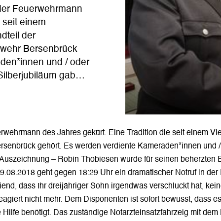
 der Feuerwehrmann
e seit einem
dteil der
rwehr Bersenbrück
den*innen und / oder
Silberjubiläum gab…
wehrmann des Jahres gekürt. Eine Tradition die seit einem Vier
senbrück gehört. Es werden verdiente Kameraden*innen und /
 Auszeichnung – Robin Thobiesen wurde für seinen beherzten E
.08.2018 geht gegen 18:29 Uhr ein dramatischer Notruf in der R
end, dass Ihr dreijähriger Sohn irgendwas verschluckt hat, kei
reagiert nicht mehr. Dem Disponenten ist sofort bewusst, dass e
Hilfe benötigt. Das zuständige Notarzteinsatzfahrzeig mit dem