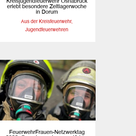
Kreisjugendfeuerwehr Osnabrück
erlebt besondere Zeltlagerwoche
in Dorum
Aus der Kreisfeuerwehr
,
Jugendfeuerwehren
FeuerwehrFrauen-Netzwerktag