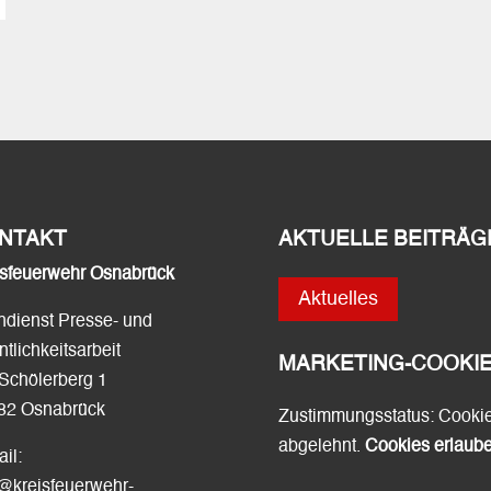
NTAKT
AKTUELLE BEITRÄG
isfeuerwehr Osnabrück
Aktuelles
hdienst Presse- und
ntlichkeitsarbeit
MARKETING-COOKI
Schölerberg 1
82 Osnabrück
Zustimmungsstatus: Cooki
abgelehnt.
Cookies erlaub
il:
o@kreisfeuerwehr-