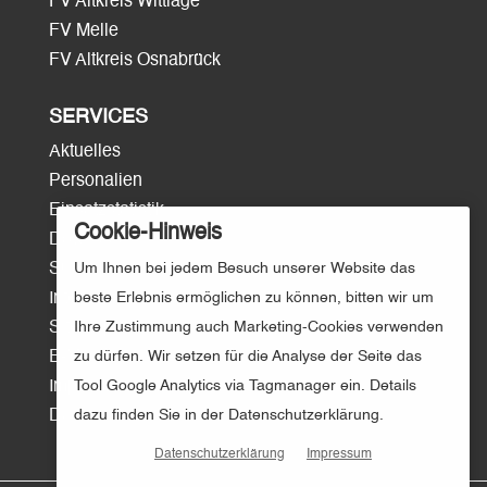
FV Altkreis Wittlage
FV Melle
FV Altkreis Osnabrück
SERVICES
Aktuelles
Personalien
Einsatzstatistik
Cookie-Hinweis
Download
Surftipps
Um Ihnen bei jedem Besuch unserer Website das
Intern/Login
beste Erlebnis ermöglichen zu können, bitten wir um
Sitemap
Ihre Zustimmung auch Marketing-Cookies verwenden
E-Mail
zu dürfen. Wir setzen für die Analyse der Seite das
Impressum
Tool Google Analytics via Tagmanager ein. Details
Datenschutz
dazu finden Sie in der Datenschutzerklärung.
Datenschutzerklärung
Impressum