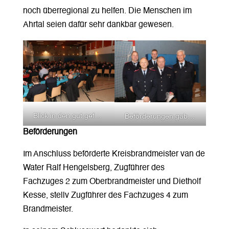
noch überregional zu helfen. Die Menschen im
Ahrtal seien dafür sehr dankbar gewesen.
Blick in den gut gefüllte Wimmer Mehrzweckhalle.
Beförderungen gab es für Ralf Hengelsberg (2.v.l.) und Dietholf Keese (4v.l.) Hintere Reihe v.l. stv. Bereitschaftsführer Holger Wilke, Bereitschaftsführer Till Kramer und Kreisbrandmeister Cornelis van de Water.
Beförderungen
Im Anschluss beförderte Kreisbrandmeister van de
Water Ralf Hengelsberg, Zugführer des
Fachzuges 2 zum Oberbrandmeister und Dietholf
Kesse, stellv Zugführer des Fachzuges 4 zum
Brandmeister.