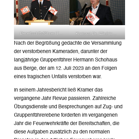
Bereitschftsführer Till Kramer gab einem umfassenden Jahresrückblick.
Kreisrat Dr. Winfried Wilkens überbrachte die Grüße des Landkreises Osnabrück und dankte für das herausragende ehrenamtliche Engagement.
Nach der Begrüßung gedachte die Versammlung
der verstorbenen Kameraden, darunter der
langjährige Gruppenführer Hermann Schohaus
aus Berge, der am 12. Juli 2023 an den Folgen
eines tragischen Unfalls verstorben war.
In seinem Jahresbericht ließ Kramer das
vergangene Jahr Revue passieren. Zahlreiche
Übungsdienste und Besprechungen auf Zug- und
Gruppenführerebene forderten im vergangenen
Jahr die Feuerwehrkräfte der Bereitschaften, die
diese Aufgaben zusätzlich zu den normalen