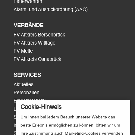
Feuerwehren
Alarm- und Ausrückordnung (AAO)
VERBÄNDE
FV Altkreis Bersenbrück
FV Altkreis Wittlage
FV Melle
FV Altkreis Osnabrück
SERVICES
Aktuelles
Personalien
Einsatzstatistik
Cookie-Hinweis
Download
Um Ihnen bei jedem Besuch unserer Website das
Surftipps
beste Erlebnis ermöglichen zu können, bitten wir um
Intern/Login
Ihre Zustimmung auch Marketing-Cookies verwenden
Sitemap