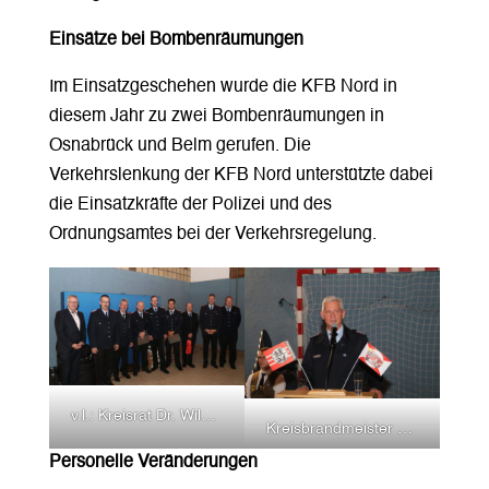
Einsätze bei Bombenräumungen
Im Einsatzgeschehen wurde die KFB Nord in
diesem Jahr zu zwei Bombenräumungen in
Osnabrück und Belm gerufen. Die
Verkehrslenkung der KFB Nord unterstützte dabei
die Einsatzkräfte der Polizei und des
Ordnungsamtes bei der Verkehrsregelung.
v.l.: Kreisrat Dr. Wilkens, Frank Holzke-Stehr, Uwe Brüggemann, Thorsten Kruse, Thorsten Heidhaus, Lukas Hömke, Rainer Wilbers, Till Kramer und Holger Wilke
Kreisbrandmeister Cornelis van de Water überbrachte die Grüße der Kreisfeuerwehr.
Personelle Veränderungen