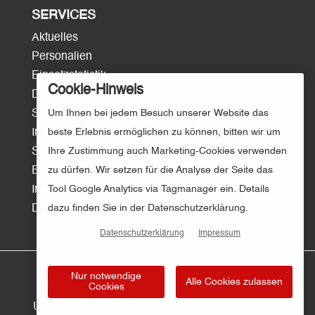
SERVICES
Aktuelles
Personalien
Einsatzstatistik
Cookie-Hinweis
Download
Surftipps
Um Ihnen bei jedem Besuch unserer Website das
Intern/Login
beste Erlebnis ermöglichen zu können, bitten wir um
Sitemap
Ihre Zustimmung auch Marketing-Cookies verwenden
E-Mail
zu dürfen. Wir setzen für die Analyse der Seite das
Impressum
Tool Google Analytics via Tagmanager ein. Details
Datenschutz
dazu finden Sie in der Datenschutzerklärung.
Datenschutzerklärung
Impressum
Nur notwendige
Alle Cookies zulassen
Cookies
© Kreisfeuerwehr Osnabrück | Gestaltung und
Umsetzung:
Motion Media GmbH – Werbeagentur