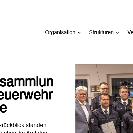
Organisation
Strukturen
V
rsammlun
Feuerwehr
de
srückblick standen