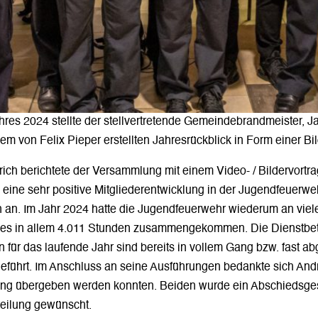
hres 2024 stellte der stellvertretende Gemeindebrandmeister, 
em von Felix Pieper erstellten Jahresrückblick in Form einer Bi
h berichtete der Versammlung mit einem Video- / Bildervortrag
 eine sehr positive Mitgliederentwicklung in der Jugendfeuerweh
n. Im Jahr 2024 hatte die Jugendfeuerwehr wiederum an viele
les in allem 4.011 Stunden zusammengekommen. Die Dienstbete
 für das laufende Jahr sind bereits in vollem Gang bzw. fast 
geführt. Im Anschluss an seine Ausführungen bedankte sich And
eilung übergeben werden konnten. Beiden wurde ein Abschiedsg
bteilung gewünscht.