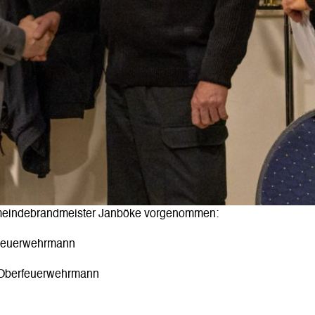
meindebrandmeister Janböke vorgenommen:
m Feuerwehrmann
m Oberfeuerwehrmann