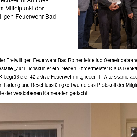
echsel im Amt des
m Mittelpunkt der
lligen Feuerwehr Bad
der Freiwilligen Feuerwehr Bad Rothenfelde lud Gemeindebran
testätte „Zur Fuchskuhle“ ein. Neben Bürgermeister Klaus Rehk
K begrüßte er 42 aktive Feuerwehrmitglieder, 11 Alterskamerad
 Ladung und Beschlussfähigkeit wurde das Protokoll der Mit
te der verstorbenen Kameraden gedacht.