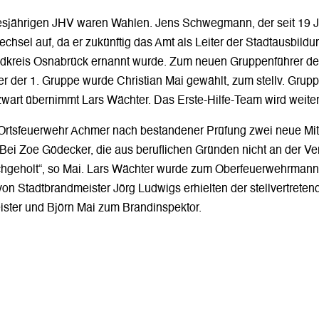
iesjährigen JHV waren Wahlen. Jens Schwegmann, der seit 19 
chsel auf, da er zukünftig das Amt als Leiter der Stadtausbild
ndkreis Osnabrück ernannt wurde. Zum neuen Gruppenführer 
er der 1. Gruppe wurde Christian Mai gewählt, zum stellv. Grup
art übernimmt Lars Wächter. Das Erste-Hilfe-Team wird weiter
e Ortsfeuerwehr Achmer nach bestandener Prüfung zwei neue Mitg
ei Zoe Gödecker, die aus beruflichen Gründen nicht an der Ve
chgeholt“, so Mai. Lars Wächter wurde zum Oberfeuerwehrmann 
n Stadtbrandmeister Jörg Ludwigs erhielten der stellvertrete
ster und Björn Mai zum Brandinspektor.