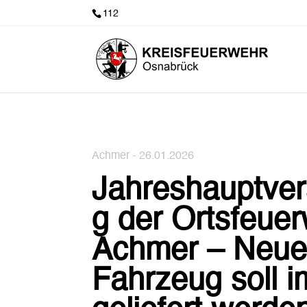
112
Achmer -
26.01.2026
Jahreshauptve
g der Ortsfeue
Achmer – Neue
Fahrzeug soll i