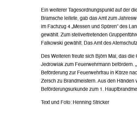
Ein weiterer Tagesordnungspunkt auf der d
Bramsche leitete, gab das Amt zum Jahreswe
im Fachzug 4 „Messen und Spüren“ des La
gewählt. Zum stellvertretenden Gruppenführ
Falkowski gewählt. Das Amt des Atemschutzw
Des Weiteren freute sich Björn Mai, das di
Jedrowiak zum Feuerwehrmann befördern. „B
Beförderung zur Feuerwehrfrau in Kürze na
Zersch zu Brandmeistern. Aus den Händen vo
Beförderungsurkunde zum 1. Hauptbrandmei
Text und Foto: Henning Stricker