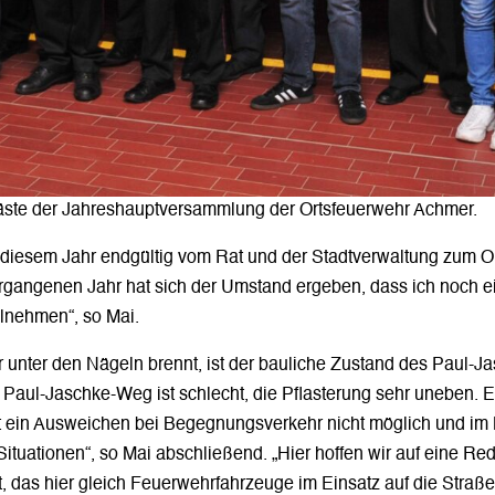
Gäste der Jahreshauptversammlung der Ortsfeuerwehr Achmer.
in diesem Jahr endgültig vom Rat und der Stadtverwaltung zum 
gangenen Jahr hat sich der Umstand ergeben, dass ich noch e
lnehmen“, so Mai.
r unter den Nägeln brennt, ist der bauliche Zustand des Paul
Paul-Jaschke-Weg ist schlecht, die Pflasterung sehr uneben. E
st ein Ausweichen bei Begegnungsverkehr nicht möglich und im
ituationen“, so Mai abschließend. „Hier hoffen wir auf eine R
t, das hier gleich Feuerwehrfahrzeuge im Einsatz auf die Straß