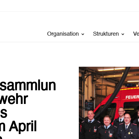
Organisation
Strukturen
V
rsammlun
rwehr
s
m April