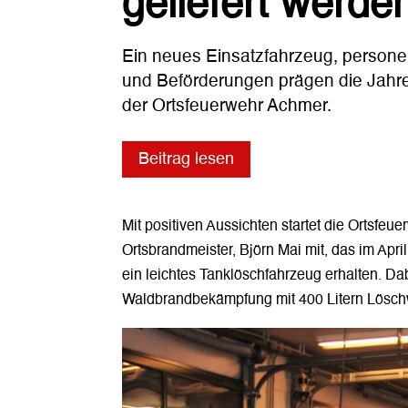
geliefert werde
Ein neues Einsatzfahrzeug, person
und Beförderungen prägen die Jah
der Ortsfeuerwehr Achmer.
Beitrag lesen
Mit positiven Aussichten startet die Ortsfeu
Ortsbrandmeister, Björn Mai mit, das im Apr
ein leichtes Tanklöschfahrzeug erhalten. D
Waldbrandbekämpfung mit 400 Litern Löschw