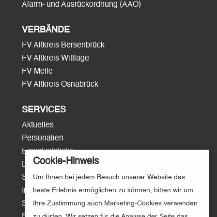
Alarm- und Ausrückordnung (AAO)
VERBÄNDE
FV Altkreis Bersenbrück
FV Altkreis Wittlage
FV Melle
FV Altkreis Osnabrück
SERVICES
Aktuelles
Personalien
Einsatzstatistik
Cookie-Hinweis
Download
Surftipps
Um Ihnen bei jedem Besuch unserer Website das
Intern/Login
beste Erlebnis ermöglichen zu können, bitten wir um
Sitemap
Ihre Zustimmung auch Marketing-Cookies verwenden
E-Mail
zu dürfen. Wir setzen für die Analyse der Seite das