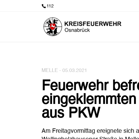
112
MELLE -
05.03.2021
Feuerwehr befre
eingeklemmten
aus PKW
Am Freitagvormittag ereignete sich a