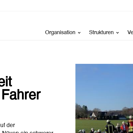
Organisation
Strukturen
V
it
 Fahrer
uf der