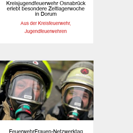
Kreisjugendfeuerwehr Osnabrück
erlebt besondere Zeltlagerwoche
in Dorum
Aus der Kreisfeuerwehr
,
Jugendfeuerwehren
FeuerwehrFrauen-Netzwerktag