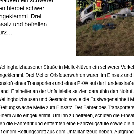
e-Nüven ein schwerer
en hierbei schwer
eingeklemmt. Drei
satz und befreiten
kurz…
 Wellingholzhausener Straße in Melle-Nüven ein schwerer Verke
 eingeklemmt. Drei Meller Ortsfeuerwehren waren im Einsatz u
menstoß eines Transporters und eines PKW auf der Landesstr
nd. Ersthelfer an der Unfallstelle setzten daraufhin den Notruf
 Wellingholzhausen und Gesmold sowie die Rüstwageneinheit M
ettungswache Melle zum Einsatz. Der Fahrer des Transporters 
inem Auto eingeklemmt. Um ihn zu befreien, schufen die Einsa
ten die Fahrertür und entfernten eine Fahrzeugsäule sowie die 
 einem Rettungsbrett aus dem Unfallfahrzeug heben. Aufgrun