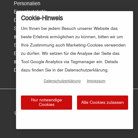
Personalien
Einsatzstatistik
Cookie-Hinweis
Download
Surftipps
Um Ihnen bei jedem Besuch unserer Website das
Intern/Login
beste Erlebnis ermöglichen zu können, bitten wir um
Sitemap
Ihre Zustimmung auch Marketing-Cookies verwenden
E-Mail
zu dürfen. Wir setzen für die Analyse der Seite das
Impressum
Tool Google Analytics via Tagmanager ein. Details
Datenschutz
dazu finden Sie in der Datenschutzerklärung.
Datenschutzerklärung
Impressum
Nur notwendige
Alle Cookies zulassen
Cookies
© Kreisfeuerwehr Osnabrück | Gestaltung und
Umsetzung:
Motion Media GmbH – Werbeagentur
Osnabrück