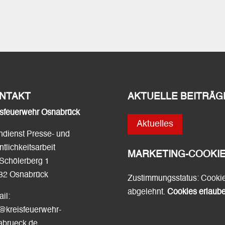
NTAKT
AKTUELLE BEITRÄG
isfeuerwehr Osnabrück
Aktuelles
hdienst Presse- und
ntlichkeitsarbeit
MARKETING-COOKI
Schölerberg 1
82 Osnabrück
Zustimmungsstatus: Cooki
abgelehnt.
Cookies erlaub
il:
o@kreisfeuerwehr-
abrueck.de