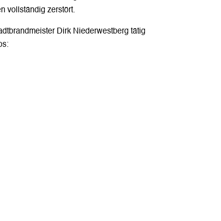
 vollständig zerstört.
tadtbrandmeister Dirk Niederwestberg tätig
os: