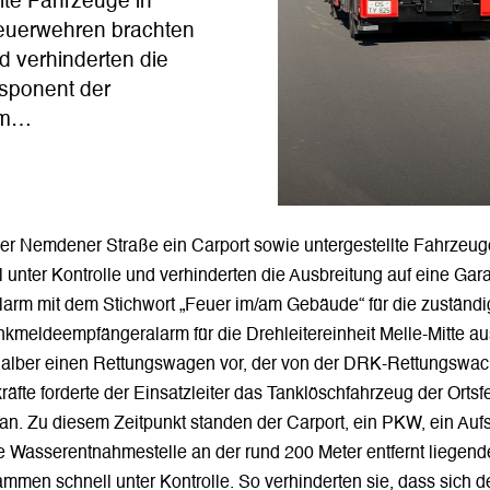
llte Fahrzeuge in
feuerwehren brachten
d verhinderten die
isponent der
 um…
r Nemdener Straße ein Carport sowie untergestellte Fahrzeuge
unter Kontrolle und verhinderten die Ausbreitung auf eine Gara
larm mit dem Stichwort „Feuer im/am Gebäude“ für die zuständ
meldeempfängeralarm für die Drehleitereinheit Melle-Mitte au
halber einen Rettungswagen vor, der von der DRK-Rettungswac
kräfte forderte der Einsatzleiter das Tanklöschfahrzeug der Ort
 an. Zu diesem Zeitpunkt standen der Carport, ein PKW, ein Auf
 Wasserentnahmestelle an der rund 200 Meter entfernt liegend
mmen schnell unter Kontrolle. So verhinderten sie, dass sich de