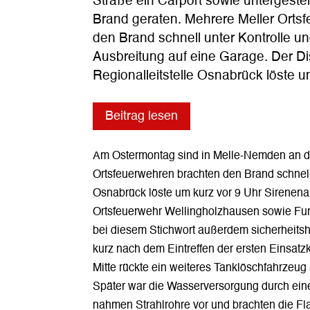
Straße ein Carport sowie untergeste
Brand geraten. Mehrere Meller Orts
den Brand schnell unter Kontrolle un
Ausbreitung auf eine Garage. Der D
Regionalleitstelle Osnabrück löste
Beitrag lesen
Am Ostermontag sind in Melle-Nemden an de
Ortsfeuerwehren brachten den Brand schnell 
Osnabrück löste um kurz vor 9 Uhr Sirenena
Ortsfeuerwehr Wellingholzhausen sowie Funk
bei diesem Stichwort außerdem sicherheits
kurz nach dem Eintreffen der ersten Einsatz
Mitte rückte ein weiteres Tanklöschfahrzeug
Später war die Wasserversorgung durch eine
nahmen Strahlrohre vor und brachten die Fla