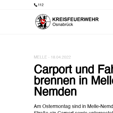
112
MELLE -
18.04.2022
Carport und Fa
brennen in Mell
Nemden
Am Ostermontag sind in Melle-Nem