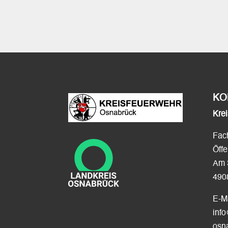
KO
Kre
Fac
Öffe
Am 
490
E-Ma
inf
osn